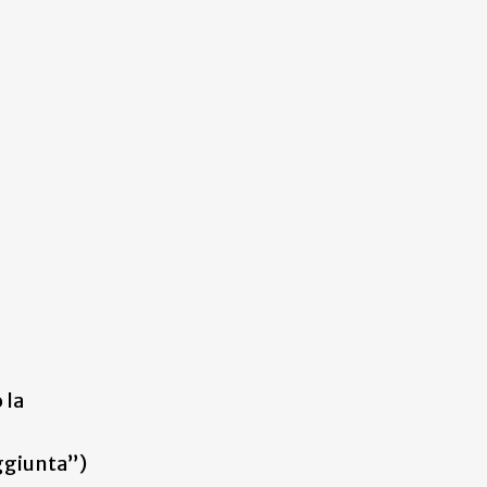
 la
aggiunta”)