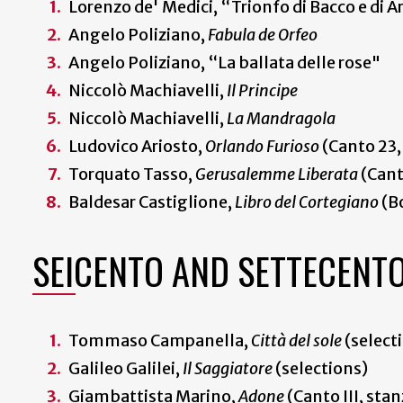
Lorenzo de' Medici, “Trionfo di Bacco e di 
Angelo Poliziano,
Fabula de Orfeo
Angelo Poliziano, “La ballata delle rose"
Niccolò Machiavelli,
Il Principe
Niccolò Machiavelli,
La Mandragola
Ludovico Ariosto,
Orlando Furioso
(Canto 23,
Torquato Tasso,
Gerusalemme Liberata
(Cant
Baldesar Castiglione,
Libro del Cortegiano
(B
SEICENTO AND SETTECENT
Tommaso Campanella,
Città del sole
(select
Galileo Galilei,
Il Saggiatore
(selections)
Giambattista Marino,
Adone
(Canto III, sta