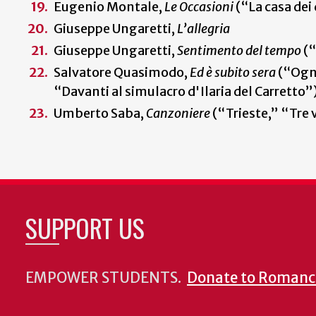
Eugenio Montale,
Le Occasioni
(“La casa dei
Giuseppe Ungaretti,
L’allegria
Giuseppe Ungaretti,
Sentimento del tempo
(“
Salvatore Quasimodo,
Ed è subito sera
(“Ognu
“Davanti al simulacro d'Ilaria del Carretto”
Umberto Saba,
Canzoniere
(“Trieste,” “Tre 
SUPPORT US
EMPOWER STUDENTS.
Donate to Romanc