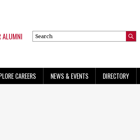
R ALUMNI
Search
Submi
this
Mini
Searc
site
menu
PLORE CAREERS
NEWS & EVENTS
DIRECTORY