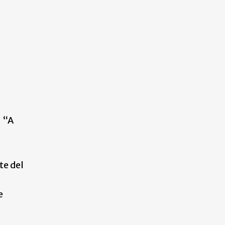
” “A
te del
e