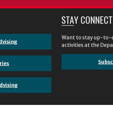
STAY CONNECT
Want to stay up-to-d
dvising
activities at the D
Subsc
ries
dvising