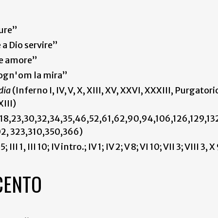
ture”
 a Dio servire”
pre amore”
'ogn'om la mira”
dia
(Inferno I, IV, V, X, XIII, XV, XXVI, XXXIII, Purgatorio 
XIII)
7, 18,23,30,32,34,35,46,52,61,62,90,94,106,126,129,13
02, 323,310,350,366)
 5; III 1, III 10; IV intro.; IV 1; IV 2; V 8; VI 10; VII 3; VIII 3, 
CENTO