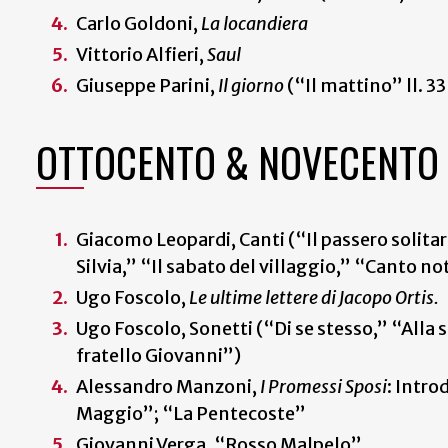
Carlo Goldoni,
La locandiera
Vittorio Alfieri,
Saul
Giuseppe Parini,
Il giorno
(“Il mattino” ll. 3
OTTOCENTO & NOVECENTO
Giacomo Leopardi, Canti (“Il passero solitario
Silvia,” “Il sabato del villaggio,” “Canto no
Ugo Foscolo,
Le ultime lettere di Jacopo Ortis.
Ugo Foscolo, Sonetti (“Di se stesso,” “Alla 
fratello Giovanni”)
Alessandro Manzoni,
I Promessi Sposi
: Intro
Maggio”; “La Pentecoste”
Giovanni Verga, “Rosso Malpelo”