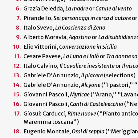
Grazia Deledda,
La madre
or
Canne al vento
Pirandello,
Sei personaggi in cerca d'autore
o
Italo Svevo,
La Coscienza di Zeno
Alberto Moravia,
Agostino
or
La disubbidienz
Elio Vittorini,
Conversazione in Sicilia
Cesare Pavese,
La Luna e i falò
or
Tra donne so
Italo Calvino,
Il Cavaliere inesistente
or
Il vis
Gabriele D'Annunzio,
Il piacere
(selections)
Gabriele D'Annunzio,
Alcyone
(“I pastori,” 
Giovanni Pascoli,
Myricae
(“Arano,” “Lavan
Giovanni Pascoli,
Canti di Castelvecchio
(“Neb
Giosuè Carducci,
Rime nuove
(“Pianto antico
Maremma toscana”)
Eugenio Montale,
Ossi di seppia
(“Meriggiare