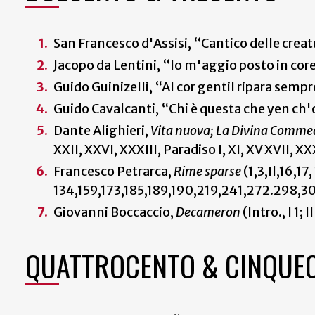
San Francesco d'Assisi, “Cantico delle crea
Jacopo da Lentini, “Io m'aggio posto in core
Guido Guinizelli, “Al cor gentil ripara sem
Guido Cavalcanti, “Chi è questa che yen ch
Dante Alighieri,
Vita nuova; La Divina Comme
XXII, XXVI, XXXIII, Paradiso I, XI, XV XVII, XX
Francesco Petrarca,
Rime sparse
(1,3,Il,16,1
134,159,173,185,189,190,219,241,272.298,3
Giovanni Boccaccio,
Decameron
(Intro., I 1; II
QUATTROCENTO & CINQUE