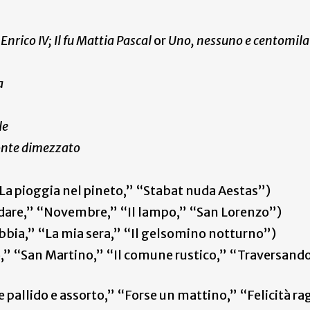
r
Enrico IV; Il fu Mattia Pascal
or
Uno, nessuno e centomila
a
le
conte dimezzato
“La pioggia nel pineto,” “Stabat nuda Aestas”)
dare,” “Novembre,” “Il lampo,” “San Lorenzo”)
bia,” “La mia sera,” “Il gelsomino notturno”)
,” “San Martino,” “Il comune rustico,” “Traversando
 pallido e assorto,” “Forse un mattino,” “Felicità r