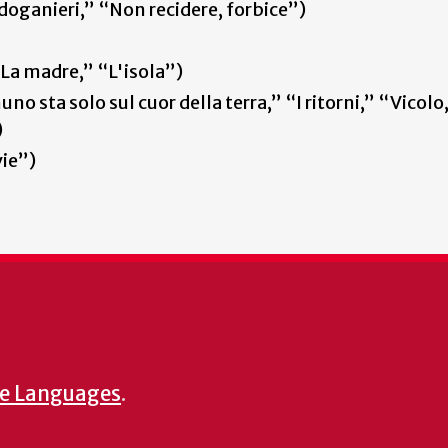
 doganieri,” “Non recidere, forbice”)
La madre,” “L'isola”)
no sta solo sul cuor della terra,” “I ritorni,” “Vicolo
)
vie”)
e Languages
.