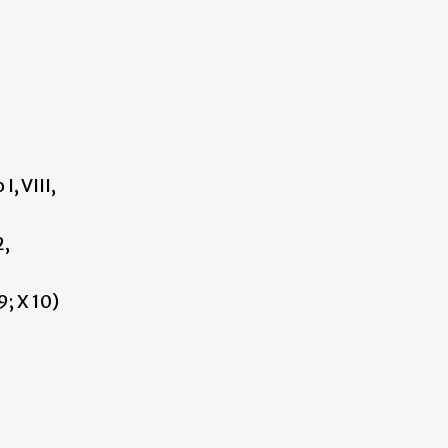
I, VIII,
2,
X 9; X 10)