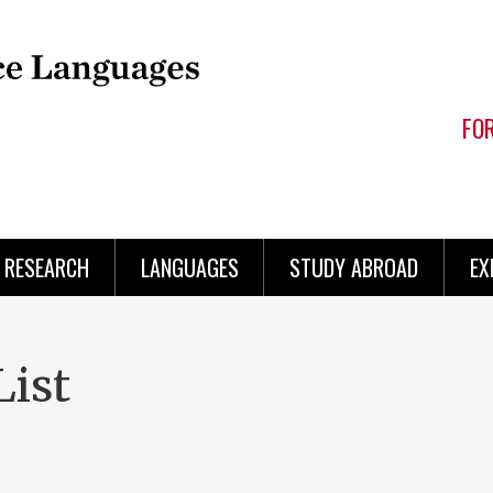
FO
RESEARCH
LANGUAGES
STUDY ABROAD
EX
List