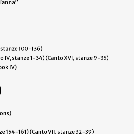
Arianna”
 stanze 100-136)
o IV, stanze 1-34) (Canto XVI, stanze 9-35)
ook IV)
O
ions)
nze 154-161) (Canto VII, stanze 32-39)